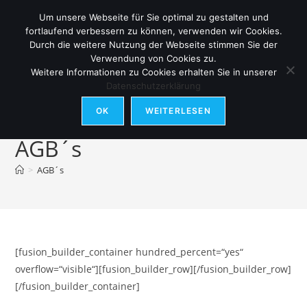
Zum
Um unsere Webseite für Sie optimal zu gestalten und
Inhalt
fortlaufend verbessern zu können, verwenden wir Cookies.
springen
Durch die weitere Nutzung der Webseite stimmen Sie der
Verwendung von Cookies zu.
Weitere Informationen zu Cookies erhalten Sie in unserer
Menü
Datenschutzerklärung
OK
WEITERLESEN
AGB´s
>
AGB´s
[fusion_builder_container hundred_percent=“yes“
overflow=“visible“][fusion_builder_row][/fusion_builder_row]
[/fusion_builder_container]