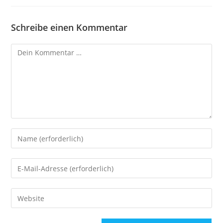
Schreibe einen Kommentar
Kommentar
Gib
deinen
Namen
Gib
oder
deine
Benutzernamen
E-
Gib
zum
Mail-
deine
Kommentieren
Adresse
Website-
ein